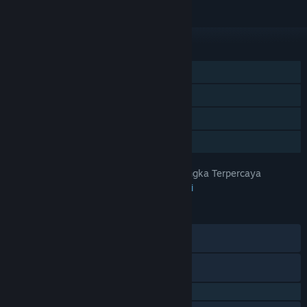
Abaikan
FITUR
Pemain Tunggal
Pencapaian Steam
Trading Card Steam
Berbagi dengan Keluarga
PapuaToto – Platform Hiburan Angka Terpercaya
JUDUL:
Petualangan
,
Indie
,
RPG
,
Strategi
GENRE:
29 Apr 2025
TANGGAL RILIS:
28 Agu 2023
TANGGAL RILIS AKSES DINI:
Discord
X
QQ 725153963