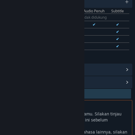
11 bahasa yang didukung
Antarmuka
Audio Penuh
Subtitle
Bhs. Indonesia
Tidak didukung
Bhs. Inggris
✔
✔
✔
Bhs. Tionghoa Sederhana
✔
✔
Bhs. Tionghoa Tradisional
✔
✔
Bhs. Prancis
✔
✔
Lihat semua 11 bahasa yang didukung
Lihat Pencapaian Steam
(28)
Lihat Item Toko Poin
(9)
Bhs. Indonesia tidak didukung
Produk ini tidak didukung dalam bahasamu. Silakan tinjau
daftar bahasa yang didukung di bawah ini sebelum
melakukan pembelian.
Jika kamu ingin melihat game dalam bahasa lainnya, silakan