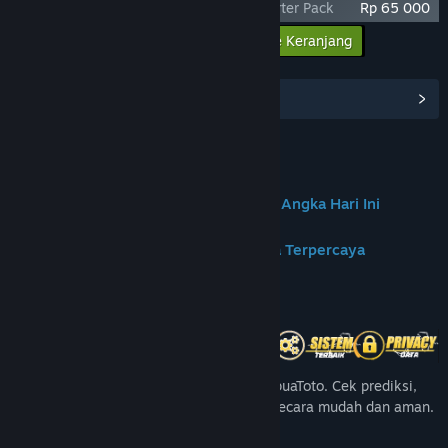
Age of Reforging: The Freelands - Supporter Pack
Rp 65 000
Masukkan semua DLC ke Keranjang
Rp 65 000
Lihat Hub Komunitas
Join us on Discord
✦PAPUATOTO | Portal Prediksi & Data Angka Hari Ini
✦PapuaToto – Platform Hiburan Angka Terpercaya
Tentang Game Ini
Nikmati pengalaman angka terbaik di PapuaToto. Cek prediksi,
angka harian, dan update result terbaru secara mudah dan aman.