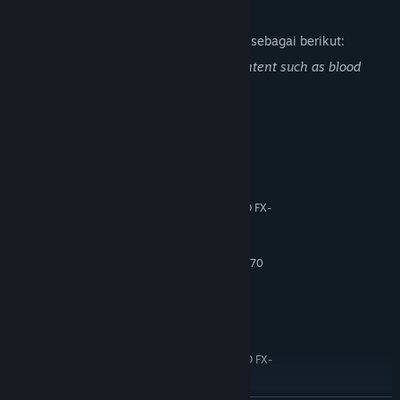
Deskripsi Konten Dewasa
Pengembang mendeskripsikan konten ini sebagai berikut:
This game includes Gore and Violent content such as blood
effect and amputation. Please be aware.
Persyaratan Sistem
MINIMUM:
Windows 7/8/10 (64 bits)
OS *:
Intel Core i5-3450 (3.1 GHz) / AMD FX-
PROSESOR:
6300 X6 (3.5 GHz)
16 GB RAM
MEMORI:
2 GB, GeForce GTX 660/Radeon HD 7870
GRAFIS:
60 GB ruang tersedia
PENYIMPANAN:
N/A
KARTU SUARA:
DIREKOMENDASIKAN:
Windows 7/8/10 (64 bits)
OS *:
Intel Core i5-4690 (3.5 GHz)/AMD FX-
PROSESOR:
8300 (3.3 GHz)
16 GB RAM
MEMORI: