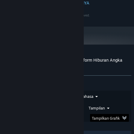
BACA SELENGKAPNYA
4 GB, GeForce GTX 1060 / Radeon RX 480
GRAFIS:
60 GB ruang tersedia
PENYIMPANAN:
©2020-2030 PersonaeGame Studios. All rights reserved.
N/A
KARTU SUARA:
Mulai 1 Januari 2024, Steam Client hanya akan mendukung Windows 10
*
dan versi yang lebih baru.
Ulasan pelanggan untuk PapuaToto – Platform Hiburan Angka
Terpercaya
Tentang ulasan pengguna
Preferensimu
Jenis Ulasan
Jenis Pembelian
Bahasa
Rentang Tanggal
Waktu Bermain
Tampilan
Tampilkan Grafik