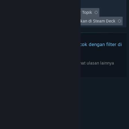
Filter
Tidak Termasuk Aktivitas Ulasan Keluar Topik
Waktu bermain:
Seringnya Dimainkan di Steam Deck
Tidak ada ulasan lainnya yang cocok dengan filter di
atas
Sesuaikan filter di atas untuk melihat ulasan lainnya