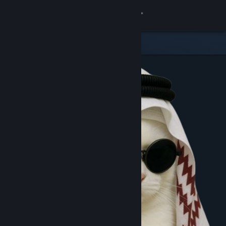
8
PAPUATOTO
Lihat Profilmu
Wallet (Rp 11 225.621.15)
Pemberitahuan
8
Toko
Komunitas
Kamu & Temanmu
Obrolan