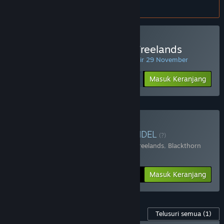
atur
preferensi bahasa
.
Beli Age of Reforger:The Freelands
PENAWARAN HARIAN! Penawaran berakhir 29 November
Rp 245 999
-30%
Masuk Keranjang
Rp 172 199
Beli Reforger's Bundle
BUNDEL
(?)
Terdiri dari 2 item:
Age of Reforger:The Freelands
,
Blackthorn
Arena: Reforged
-25%
Info Bundel
Rp 284 398
Masuk Keranjang
Konten Game ini
Telusuri semua
(1)