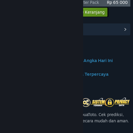
Age of Reforging: The Freelands - Supporter Pack
Rp 65 000
Masukkan semua DLC ke Keranjang
Rp 65 000
Lihat Hub Komunitas
Join us on Discord
✦PAPUATOTO | Portal Prediksi & Data Angka Hari Ini
✦PapuaToto – Platform Hiburan Angka Terpercaya
Tentang Game Ini
Nikmati pengalaman angka terbaik di PapuaToto. Cek prediksi,
angka harian, dan update result terbaru secara mudah dan aman.