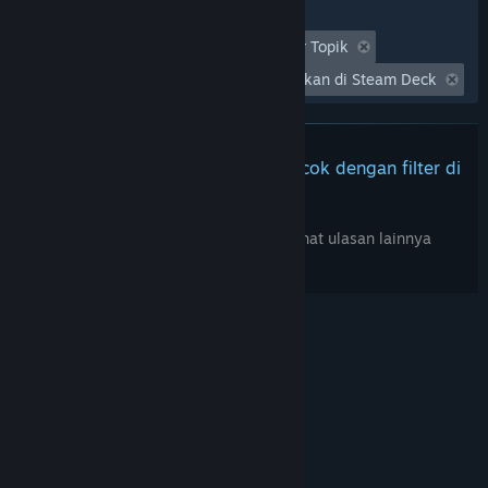
Filter
Tidak Termasuk Aktivitas Ulasan Keluar Topik
Waktu bermain:
Seringnya Dimainkan di Steam Deck
Tidak ada ulasan lainnya yang cocok dengan filter di
atas
Sesuaikan filter di atas untuk melihat ulasan lainnya