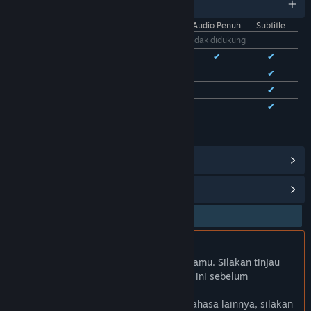
11 bahasa yang didukung
Antarmuka
Audio Penuh
Subtitle
Bhs. Indonesia
Tidak didukung
Bhs. Inggris
✔
✔
✔
Bhs. Tionghoa Sederhana
✔
✔
Bhs. Tionghoa Tradisional
✔
✔
Bhs. Prancis
✔
✔
Lihat semua 11 bahasa yang didukung
Lihat Pencapaian Steam
(28)
Lihat Item Toko Poin
(9)
Bhs. Indonesia tidak didukung
Produk ini tidak didukung dalam bahasamu. Silakan tinjau
daftar bahasa yang didukung di bawah ini sebelum
melakukan pembelian.
Jika kamu ingin melihat game dalam bahasa lainnya, silakan