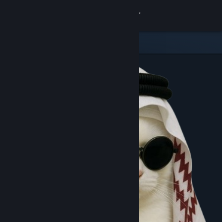
8
PAPUATOTO
Lihat Profilmu
Wallet (Rp 11 225.621.15)
Pemberitahuan
8
Toko
Komunitas
Kamu & Temanmu
Obrolan