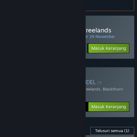
atur
preferensi bahasa
.
Beli Age of Reforger:The Freelands
PENAWARAN HARIAN! Penawaran berakhir 29 November
Rp 245 999
-30%
Masuk Keranjang
Rp 172 199
Beli Reforger's Bundle
BUNDEL
(?)
Terdiri dari 2 item:
Age of Reforger:The Freelands
,
Blackthorn
Arena: Reforged
-25%
Info Bundel
Rp 284 398
Masuk Keranjang
Konten Game ini
Telusuri semua
(1)