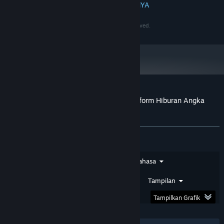
BACA SELENGKAPNYA
4 GB, GeForce GTX 1060 / Radeon RX 480
GRAFIS:
60 GB ruang tersedia
PENYIMPANAN:
©2020-2030 PersonaeGame Studios. All rights reserved.
N/A
KARTU SUARA:
Mulai 1 Januari 2024, Steam Client hanya akan mendukung Windows 10
*
dan versi yang lebih baru.
Ulasan pelanggan untuk PapuaToto – Platform Hiburan Angka
Terpercaya
Tentang ulasan pengguna
Preferensimu
Jenis Ulasan
Jenis Pembelian
Bahasa
Rentang Tanggal
Waktu Bermain
Tampilan
Tampilkan Grafik