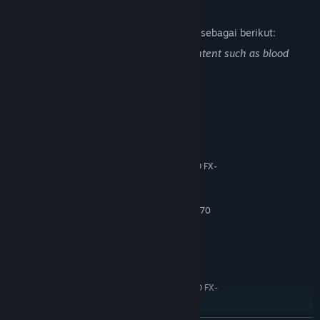
Deskripsi Konten Dewasa
Pengembang mendeskripsikan konten ini sebagai berikut:
This game includes Gore and Violent content such as blood
effect and amputation. Please be aware.
Persyaratan Sistem
MINIMUM:
Windows 7/8/10 (64 bits)
OS *:
Intel Core i5-3450 (3.1 GHz) / AMD FX-
PROSESOR:
6300 X6 (3.5 GHz)
16 GB RAM
MEMORI:
2 GB, GeForce GTX 660/Radeon HD 7870
GRAFIS:
60 GB ruang tersedia
PENYIMPANAN:
N/A
KARTU SUARA:
DIREKOMENDASIKAN:
Windows 7/8/10 (64 bits)
OS *:
Intel Core i5-4690 (3.5 GHz)/AMD FX-
PROSESOR:
8300 (3.3 GHz)
16 GB RAM
MEMORI: