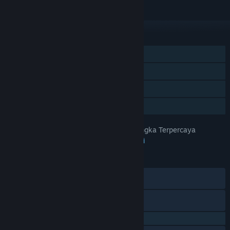
Abaikan
FITUR
Pemain Tunggal
Pencapaian Steam
Trading Card Steam
Berbagi dengan Keluarga
PapuaToto – Platform Hiburan Angka Terpercaya
JUDUL:
Petualangan
,
Indie
,
RPG
,
Strategi
GENRE:
29 Apr 2025
TANGGAL RILIS:
28 Agu 2023
TANGGAL RILIS AKSES DINI:
Discord
X
QQ 725153963