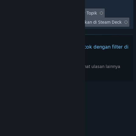
Filter
Tidak Termasuk Aktivitas Ulasan Keluar Topik
Waktu bermain:
Seringnya Dimainkan di Steam Deck
Tidak ada ulasan lainnya yang cocok dengan filter di
atas
Sesuaikan filter di atas untuk melihat ulasan lainnya