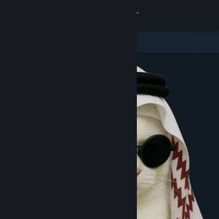
8
PAPUATOTO
Lihat Profilmu
Wallet (Rp 11 225.621.15)
Pemberitahuan
8
Toko
Komunitas
Kamu & Temanmu
Obrolan