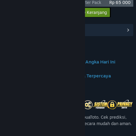
Age of Reforging: The Freelands - Supporter Pack
Rp 65 000
Masukkan semua DLC ke Keranjang
Rp 65 000
Lihat Hub Komunitas
Join us on Discord
✦PAPUATOTO | Portal Prediksi & Data Angka Hari Ini
✦PapuaToto – Platform Hiburan Angka Terpercaya
Tentang Game Ini
Nikmati pengalaman angka terbaik di PapuaToto. Cek prediksi,
angka harian, dan update result terbaru secara mudah dan aman.