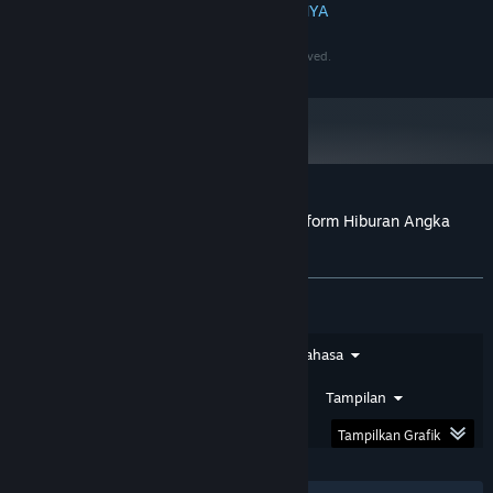
BACA SELENGKAPNYA
4 GB, GeForce GTX 1060 / Radeon RX 480
GRAFIS:
60 GB ruang tersedia
PENYIMPANAN:
©2020-2030 PersonaeGame Studios. All rights reserved.
N/A
KARTU SUARA:
Mulai 1 Januari 2024, Steam Client hanya akan mendukung Windows 10
*
dan versi yang lebih baru.
Ulasan pelanggan untuk PapuaToto – Platform Hiburan Angka
Terpercaya
Tentang ulasan pengguna
Preferensimu
Jenis Ulasan
Jenis Pembelian
Bahasa
Rentang Tanggal
Waktu Bermain
Tampilan
Tampilkan Grafik