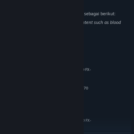
Deskripsi Konten Dewasa
Pengembang mendeskripsikan konten ini sebagai berikut:
This game includes Gore and Violent content such as blood
effect and amputation. Please be aware.
Persyaratan Sistem
MINIMUM:
Windows 7/8/10 (64 bits)
OS *:
Intel Core i5-3450 (3.1 GHz) / AMD FX-
PROSESOR:
6300 X6 (3.5 GHz)
16 GB RAM
MEMORI:
2 GB, GeForce GTX 660/Radeon HD 7870
GRAFIS:
60 GB ruang tersedia
PENYIMPANAN:
N/A
KARTU SUARA:
DIREKOMENDASIKAN:
Windows 7/8/10 (64 bits)
OS *:
Intel Core i5-4690 (3.5 GHz)/AMD FX-
PROSESOR:
8300 (3.3 GHz)
16 GB RAM
MEMORI: