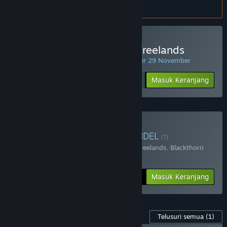
atur
preferensi bahasa
.
Beli Age of Reforger:The Freelands
PENAWARAN HARIAN! Penawaran berakhir 29 November
Rp 245 999
-30%
Masuk Keranjang
Rp 172 199
Beli Reforger's Bundle
BUNDEL
(?)
Terdiri dari 2 item:
Age of Reforger:The Freelands
,
Blackthorn
Arena: Reforged
-25%
Info Bundel
Rp 284 398
Masuk Keranjang
Konten Game ini
Telusuri semua
(1)