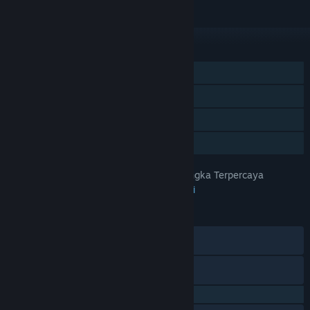
Abaikan
FITUR
Pemain Tunggal
Pencapaian Steam
Trading Card Steam
Berbagi dengan Keluarga
PapuaToto – Platform Hiburan Angka Terpercaya
JUDUL:
Petualangan
,
Indie
,
RPG
,
Strategi
GENRE:
29 Apr 2025
TANGGAL RILIS:
28 Agu 2023
TANGGAL RILIS AKSES DINI:
Discord
X
QQ 725153963