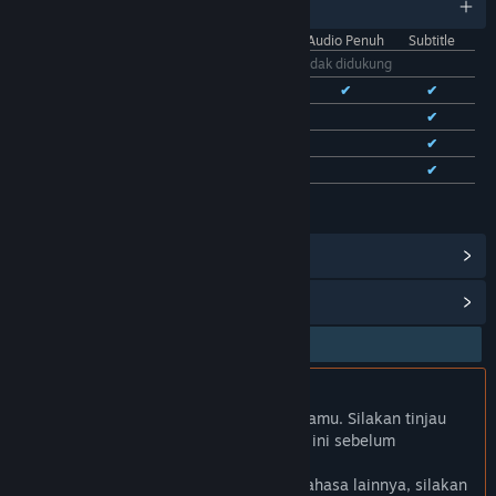
11 bahasa yang didukung
Antarmuka
Audio Penuh
Subtitle
Bhs. Indonesia
Tidak didukung
Bhs. Inggris
✔
✔
✔
Bhs. Tionghoa Sederhana
✔
✔
Bhs. Tionghoa Tradisional
✔
✔
Bhs. Prancis
✔
✔
Lihat semua 11 bahasa yang didukung
Lihat Pencapaian Steam
(28)
Lihat Item Toko Poin
(9)
Bhs. Indonesia tidak didukung
Produk ini tidak didukung dalam bahasamu. Silakan tinjau
daftar bahasa yang didukung di bawah ini sebelum
melakukan pembelian.
Jika kamu ingin melihat game dalam bahasa lainnya, silakan